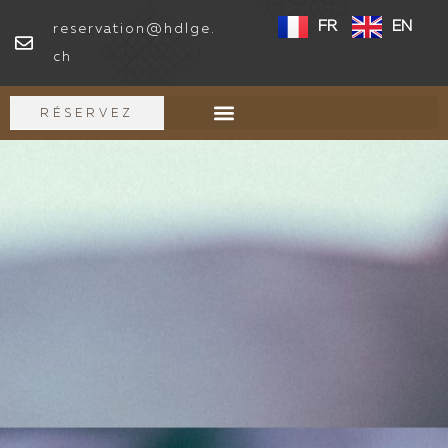
FR
EN
reservation@hdlge.
ch
RÉSERVEZ