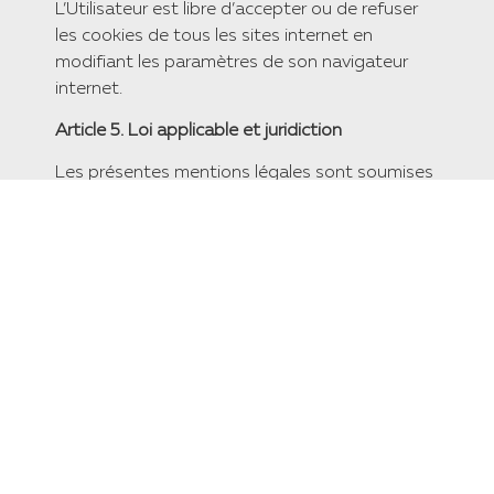
L’Utilisateur est libre d’accepter ou de refuser
les cookies de tous les sites internet en
modifiant les paramètres de son navigateur
internet.
​Article 5. Loi applicable et juridiction
​Les présentes mentions légales sont soumises
à la loi française et tout litige relatif à leur
exécution ou leur interprétation relèvera de la
compétence des tribunaux de Gevève –
SUISSE, sous réserve des règles d’ordre public
applicables.
​Les informations détaillées dans ce document
concernent le site REYGROUP.
​Article 6. Contact
​Pour tout signalement de contenus ou
d’activités illicites, l’Utilisateur peut contacter